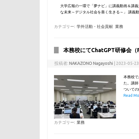
大学広報の一環で「夢ナビ」に講義動画＆講義
な未来～デジタル社会を善く生きる～」 講義動
カテゴリー:
学外活動・社会貢献
業務
本務校にてChatGPT研修会
投稿者:
NAKAZONO Nagayoshi
|
2023-05-2
本務校で
た。講師
ついての
Read M
カテゴリー:
業務