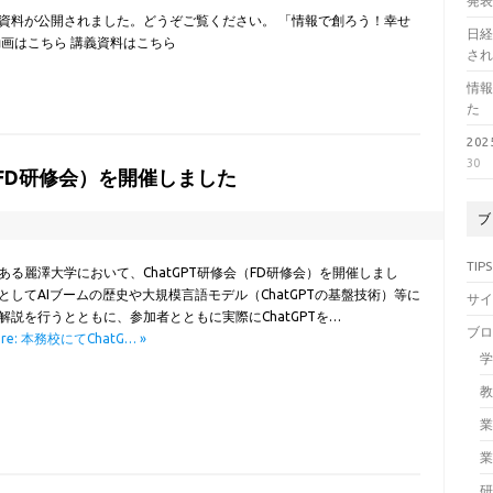
発
資料が公開されました。どうぞご覧ください。 「情報で創ろう！幸せ
日経
画はこちら 講義資料はこちら
さ
情
た
20
30
（FD研修会）を開催しました
ブ
3
TIPS
ある麗澤大学において、ChatGPT研修会（FD研修会）を開催しまし
としてAIブームの歴史や大規模言語モデル（ChatGPTの基盤技術）等に
サ
解説を行うとともに、参加者とともに実際にChatGPTを…
ブ
ore: 本務校にてChatG… »