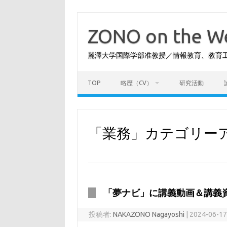
コ
ン
テ
ZONO on the
ン
ツ
へ
麗澤大学国際学部准教授／情報教育、教育
ス
キ
ッ
プ
TOP
略歴（CV）
研究活動
「
業務
」カテゴリー
「夢ナビ」に講義動画＆講義
投稿者:
NAKAZONO Nagayoshi
|
2024-06-1