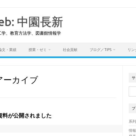
 Web: 中園長新
工学、教育方法学、図書館情報学
論文・業績
授業・ゼミ
社会貢献
ブログ／TIPS
リン
アーカイブ
サ
検
索:
ブ
資料が公開されました
系
7
情報