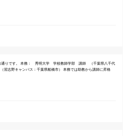
4
次の通りです。 本務： 秀明大学 学校教師学部 講師 （千葉県八千代
 （習志野キャンパス：千葉県船橋市） 本務では助教から講師に昇格
4