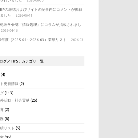
表を行いました
2026-06-30
BPの雑誌およびサイトの記事内にコメントが掲載
れました
2026-06-11
報処理学会誌『情報処理』にコラムが掲載されまし
2026-04-16
25年度（2025-04～2026-03）業績リスト
2026-03-
ログ／TIPS：カテゴリ一覧
(4)
イト更新情報
(2)
ログ
(113)
学外活動・社会貢献
(25)
教育
(2)
業務
(8)
業績リスト
(5)
研究
(95)