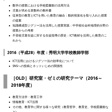
数学の授業における学校図書館の活用方法
児童が求める算数科の教科書
従来型の教育とICTを用いた教育の融合：動的視覚化を取り入れた授業
の提案
知識構成型ジグソー法を活用した授業実践：中学校社会科地理的分野の
授業からの考察
不登校児童生徒に対する生徒指導の歴史：ICT教材を活用した教育のこ
れから
2016（平成28）年度：秀明大学学校教師学部
ICT活用におけるジグソー法の効率化について
SNSへの投稿とネットいじめの関係性
［OLD］研究室・ゼミの研究テーマ（2016～
2018年度）
教育方法学・教育工学
情報教育・ICT活用
その他、教育学に関する様々な研究（教育哲学、教育史、学校図書館な
ど）