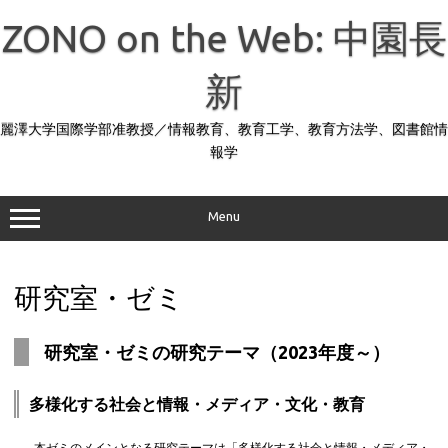
コ
ン
ZONO on the Web: 中園長
テ
ン
ツ
へ
新
ス
キ
ッ
麗澤大学国際学部准教授／情報教育、教育工学、教育方法学、図書館情
プ
報学
Menu
研究室・ゼミ
研究室・ゼミの研究テーマ（2023年度～）
多様化する社会と情報・メディア・文化・教育
本ゼミのメインとなる研究テーマは「多様化する社会と情報・メディア・