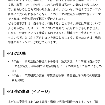
文化・教育」です。ただし、これらの要素は私たちの身のまわりにおい
て、あらゆるところで関わりがあります。すなわち、本ゼミではテーマの
言葉にこだわりすぎることなく、このテーマの観点から検討できるテーマ
であれば、分野を問わず幅広く受け入れます。
ゼミの基本方針は「自ら考え、行動する」ことです。最初は研究について
よく知らなかったり、テーマについて無知だったりするかもしれません。
しかし、だからといって萎縮するのではなく、間違ったり失敗したりして
もよいので、とにかくアクションを起こしましょう。困ったときは、教員
や他のゼミメンバーが助けてくれます。
ゼミの活動
3年生： 研究活動の基礎スキル修得、論文講読、ミニ研究（自分でテ
ーマを決定し、半年間で研究活動を行い、その成果をミニ論文にまとめ
る）
4年生： 卒業研究の実施、卒業論文執筆（希望者は学内外での研究発
表も奨励）
ゼミ生の進路（イメージ）
本ゼミの卒業生はあらゆる業種・職種で活躍が期待されます。今や「情