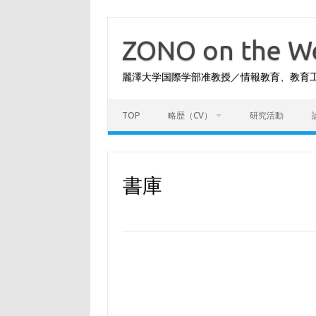
コ
ン
テ
ZONO on the
ン
ツ
へ
麗澤大学国際学部准教授／情報教育、教育
ス
キ
ッ
プ
TOP
略歴（CV）
研究活動
書庫