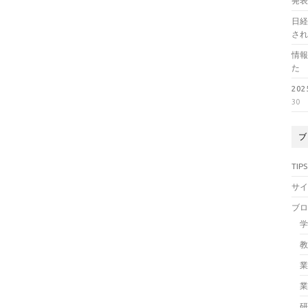
発
日経
さ
情
た
20
30
ブ
TIPS
サ
ブ