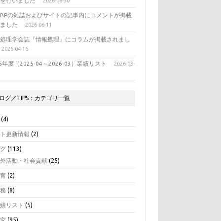
表を行いました
2026-06-30
BPの雑誌およびサイトの記事内にコメントが掲載
れました
2026-06-11
報処理学会誌『情報処理』にコラムが掲載されまし
2026-04-16
25年度（2025-04～2026-03）業績リスト
2026-03-
ログ／TIPS：カテゴリ一覧
(4)
イト更新情報
(2)
ログ
(113)
学外活動・社会貢献
(25)
教育
(2)
業務
(8)
業績リスト
(5)
研究
(95)