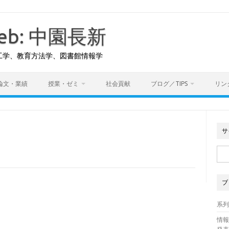
 Web: 中園長新
工学、教育方法学、図書館情報学
論文・業績
授業・ゼミ
社会貢献
ブログ／TIPS
リン
サ
検
索:
ブ
系
情報