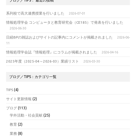
ブログ／TIPS： 最近の投稿
系列校で高大連携授業を行いました
2026-07-01
情報処理学会 コンピュータと教育研究会（CE185）で発表を行いました
2026-06-30
日経BPの雑誌およびサイトの記事内にコメントが掲載されました
2026-06-
11
情報処理学会誌『情報処理』にコラムが掲載されました
2026-04-16
2025年度（2025-04～2026-03）業績リスト
2026-03-30
ブログ／TIPS：カテゴリ一覧
TIPS
(4)
サイト更新情報
(2)
ブログ
(113)
学外活動・社会貢献
(25)
教育
(2)
業務
(8)