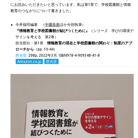
にお読みいただきたいと思っています。私は第1章で、学校図書館と情報
教育のつながりについて書きました。
今井福司編著 （
中園長新
ほか分担執筆）
『情報教育と学校図書館が結びつくために』
（シリーズ 学びの環境デ
ザインを考える 第2巻）
担当部分：第1章
情報教育の現在と学校図書館の関わり：制度のアプ
ローチから
（pp. 10-44）
悠光堂
.
208p,
2022年3月. ISBN978-4-909348-41-8
Amazon.co.jp
悠光堂