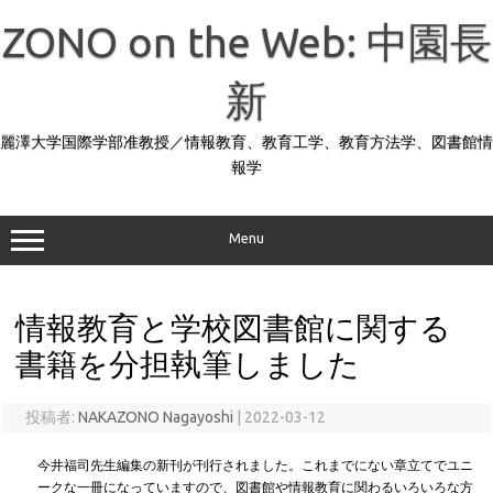
コ
ン
ZONO on the Web: 中園長
テ
ン
ツ
へ
新
ス
キ
ッ
麗澤大学国際学部准教授／情報教育、教育工学、教育方法学、図書館情
プ
報学
Menu
情報教育と学校図書館に関する
書籍を分担執筆しました
投稿者:
NAKAZONO Nagayoshi
|
2022-03-12
今井福司先生編集の新刊が刊行されました。これまでにない章立てでユニ
ークな一冊になっていますので、図書館や情報教育に関わるいろいろな方