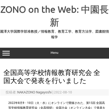
コ
ン
ZONO on the Web: 中園長
テ
ン
ツ
へ
新
ス
キ
ッ
麗澤大学国際学部准教授／情報教育、教育工学、教育方法学、図書館情
プ
報学
Menu
全国高等学校情報教育研究会 全
国大会で発表を行いました
投稿者:
NAKAZONO Nagayoshi
|
2022-08-10
2022年8月9・10日（火・水）にオンラインで開催された、第15回 全国高
等学校情報教育研究会（全高情研） 全国大会（オンライン大会）で発表を