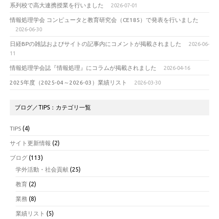
系列校で高大連携授業を行いました
2026-07-01
情報処理学会 コンピュータと教育研究会（CE185）で発表を行いました
2026-06-30
日経BPの雑誌およびサイトの記事内にコメントが掲載されました
2026-06-
11
情報処理学会誌『情報処理』にコラムが掲載されました
2026-04-16
2025年度（2025-04～2026-03）業績リスト
2026-03-30
ブログ／TIPS：カテゴリ一覧
TIPS
(4)
サイト更新情報
(2)
ブログ
(113)
学外活動・社会貢献
(25)
教育
(2)
業務
(8)
業績リスト
(5)