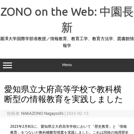
コ
ン
ZONO on the Web: 中園長
テ
ン
ツ
へ
新
ス
キ
ッ
麗澤大学国際学部准教授／情報教育、教育工学、教育方法学、図書館情
プ
報学
Menu
愛知県立大府高等学校で教科横
断型の情報教育を実践しました
投稿者:
NAKAZONO Nagayoshi
|
2023-02-15
2023年2月8日に、愛知県立大府高等学校において「歴史教育」と「情報
教育」をつないだ教科横断型授業を実践しました。これは同校の地理歴史