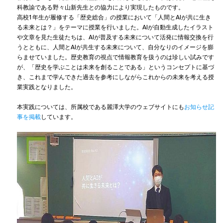
科教諭である野々山新先生との協力により実現したものです。
高校1年生が履修する「歴史総合」の授業において「人間とAIが共に生き
る未来とは？」をテーマに授業を行いました。AIが自動生成したイラスト
や文章を見た生徒たちは、AIが普及する未来について活発に情報交換を行
うとともに、人間とAIが共生する未来について、自分なりのイメージを膨
らませていました。歴史教育の視点で情報教育を扱うのは珍しい試みです
が、「歴史を学ぶことは未来を創ることである」というコンセプトに基づ
き、これまで学んできた過去を参考にしながらこれからの未来を考える授
業実践となりました。
本実践については、所属校である麗澤大学のウェブサイトにも
お知らせ記
事を掲載
しています。