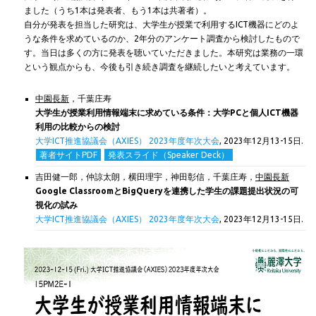
ました（うち1本は発表者、もう1本は共著者）。
自分が発表を担当した研究は、大学生が授業で利用するICT機器にどのよ
うな条件を求めているのか、2年分のアンケート調査から検討したもので
す。当日は多くの方に発表を聴いていただきました。本研究は業務の一環
という観点からも、今後も引き続き調査を継続したいと考えています。
中園長新
，千葉庄寿
大学生が授業利用情報端末に求めている条件：大学PCと個人ICT機器
利用の比較からの検討
大学ICT推進協議会（AXIES）
2023年度年次大会
,
2023年12月13-15日.
著者サイトPDF
発表スライド（Speaker Deck）
吉田健一郎，仲諒太朗，横田理宇，神田彰信，千葉庄寿，
中園長新
Google ClassroomとBigQueryを連携した学生の課題提出状況の可
視化の試み
大学ICT推進協議会（AXIES）
2023年度年次大会
,
2023年12月13-15日.