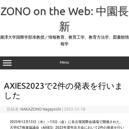
コ
ン
ZONO on the Web: 中園長
テ
ン
ツ
へ
新
ス
キ
ッ
麗澤大学国際学部准教授／情報教育、教育工学、教育方法学、図書館情
プ
報学
Menu
AXIES2023で2件の発表を行いま
した
投稿者:
NAKAZONO Nagayoshi
|
2023-12-18
2023年12月13日（水）～15日（金）に名古屋国際会議場で開催された、
大学ICT推進協議会（AXIES）2023年度年次大会において2件の発表を行い