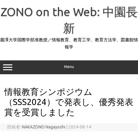
コ
ン
ZONO on the Web: 中園長
テ
ン
ツ
へ
新
ス
キ
ッ
麗澤大学国際学部准教授／情報教育、教育工学、教育方法学、図書館情
プ
報学
Menu
情報教育シンポジウム
（SSS2024）で発表し、優秀発表
賞を受賞しました
投稿者:
NAKAZONO Nagayoshi
|
2024-08-14