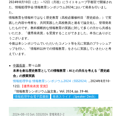
2024年8月10日（土）～12日（月祝）にライトキューブ宇都宮で開催され
た、情報処理学会 情報教育シンポジウム2024において発表を行いまし
た。
情報教育を情報科ではなく歴史教育（高校必履修科目「歴史総合」）で実
践した内容や考察を、共同実践した高校教員と連名で論文化し、登壇発表
したものです。教科横断的な情報教育の実践に対して多くの方から共感を
いただき、「優秀発表賞」を受賞することができました。本当にありがと
うございます。
今後は本シンポジウムでいただいたコメント等を元に実践のブラッシュア
ップを行い、「情報科以外での情報教育」をさらに実践していきたいと考
えています。
中園長新
，野々山新
未来を創る歴史教育としての情報教育：AIとの共生を考える「歴史総
合」の授業実践
情報処理学会 情報教育シンポジウム2024（SSS2024）
,
2024年8月10-
12日.
【優秀発表賞 受賞】
『情報教育シンポジウム論文集』Vol. 2024, pp. 39-46.
情報処理学会電子図書館
発表スライド（Speaker Deck）