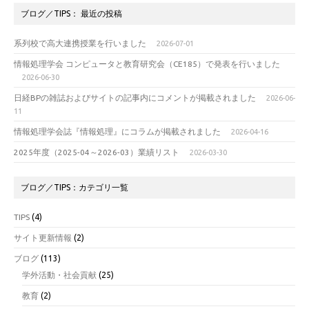
ブログ／TIPS： 最近の投稿
系列校で高大連携授業を行いました
2026-07-01
情報処理学会 コンピュータと教育研究会（CE185）で発表を行いました
2026-06-30
日経BPの雑誌およびサイトの記事内にコメントが掲載されました
2026-06-
11
情報処理学会誌『情報処理』にコラムが掲載されました
2026-04-16
2025年度（2025-04～2026-03）業績リスト
2026-03-30
ブログ／TIPS：カテゴリ一覧
TIPS
(4)
サイト更新情報
(2)
ブログ
(113)
学外活動・社会貢献
(25)
教育
(2)