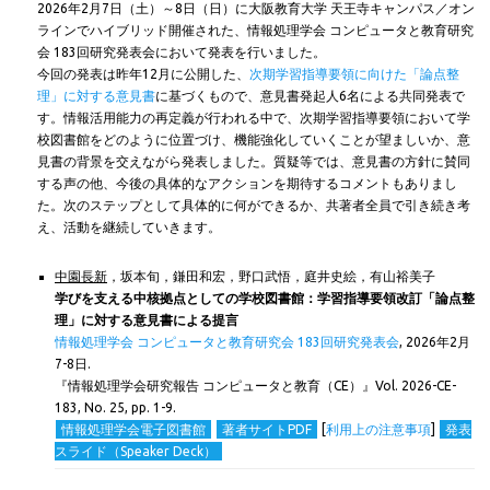
2026年2月7日（土）～8日（日）に大阪教育大学 天王寺キャンパス／オン
ラインでハイブリッド開催された、情報処理学会 コンピュータと教育研究
会 183回研究発表会において発表を行いました。
今回の発表は昨年12月に公開した、
次期学習指導要領に向けた「論点整
理」に対する意見書
に基づくもので、意見書発起人6名による共同発表で
す。情報活用能力の再定義が行われる中で、次期学習指導要領において学
校図書館をどのように位置づけ、機能強化していくことが望ましいか、意
見書の背景を交えながら発表しました。質疑等では、意見書の方針に賛同
する声の他、今後の具体的なアクションを期待するコメントもありまし
た。次のステップとして具体的に何ができるか、共著者全員で引き続き考
え、活動を継続していきます。
中園長新
，坂本旬，鎌田和宏，野口武悟，庭井史絵，有山裕美子
学びを支える中核拠点としての学校図書館：学習指導要領改訂「論点整
理」に対する意見書による提言
情報処理学会 コンピュータと教育研究会 183回研究発表会
,
2026年2月
7-8日.
『情報処理学会研究報告 コンピュータと教育（CE）』Vol. 2026-CE-
183, No. 25, pp. 1-9.
情報処理学会電子図書館
著者サイトPDF
[
利用上の注意事項
]
発表
スライド（Speaker Deck）