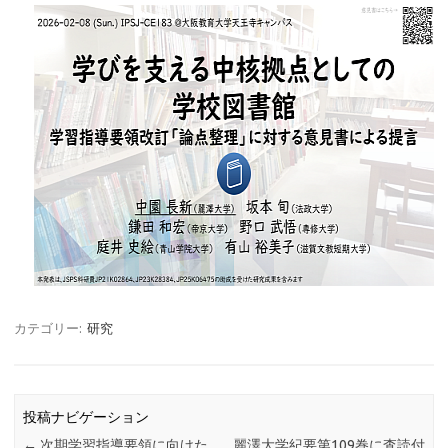
カテゴリー:
研究
投稿ナビゲーション
←
次期学習指導要領に向けた
麗澤大学紀要第109巻に査読付