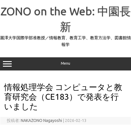
コ
ン
ZONO on the Web: 中園長
テ
ン
ツ
へ
新
ス
キ
ッ
麗澤大学国際学部准教授／情報教育、教育工学、教育方法学、図書館情
プ
報学
Menu
情報処理学会 コンピュータと教
育研究会（CE183）で発表を行
いました
投稿者:
NAKAZONO Nagayoshi
|
2026-02-13