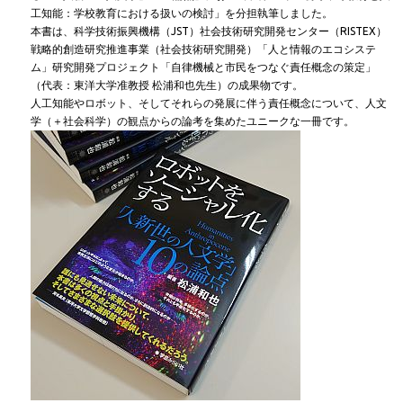
工知能：学校教育における扱いの検討」を分担執筆しました。
本書は、科学技術振興機構（JST）社会技術研究開発センター（RISTEX）
戦略的創造研究推進事業（社会技術研究開発）「人と情報のエコシステ
ム」研究開発プロジェクト「自律機械と市民をつなぐ責任概念の策定」
（代表：東洋大学准教授 松浦和也先生）の成果物です。
人工知能やロボット、そしてそれらの発展に伴う責任概念について、人文
学（＋社会科学）の観点からの論考を集めたユニークな一冊です。