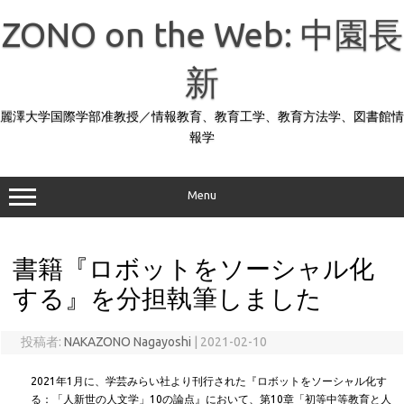
コ
ン
ZONO on the Web: 中園長
テ
ン
ツ
へ
新
ス
キ
ッ
麗澤大学国際学部准教授／情報教育、教育工学、教育方法学、図書館情
プ
報学
Menu
書籍『ロボットをソーシャル化
する』を分担執筆しました
投稿者:
NAKAZONO Nagayoshi
|
2021-02-10
2021年1月に、学芸みらい社より刊行された『ロボットをソーシャル化す
る：「人新世の人文学」10の論点』において、第10章「初等中等教育と人