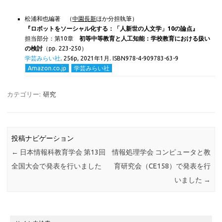
松浦和也編著 （
中園長新
ほか分担執筆）
『ロボットをソーシャル化する：「人新世の人文学」10の論点』
担当部分：第10章
初等中等教育と人工知能：学校教育における扱い
の検討
（pp. 223-250）
学芸みらい社
.
256p,
2021年1月. ISBN978-4-909783-63-9
Amazon.co.jp
学芸みらい社
カテゴリー:
研究
投稿ナビゲーション
←
日本情報科教育学会 第13回
情報処理学会 コンピュータと教
全国大会で発表を行いました
育研究会（CE158）で発表を行
いました
→