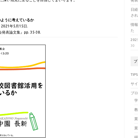
発
日経
さ
のように考えているか
情
2021年5月15日.
た
論文集』pp. 35-38.
20
30
ブ
TIPS
サ
ブ