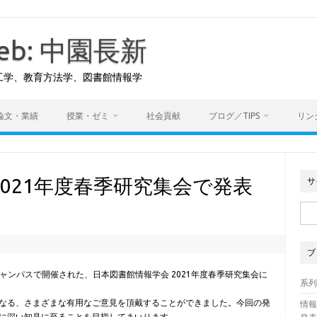
 Web: 中園長新
工学、教育方法学、図書館情報学
論文・業績
授業・ゼミ
社会貢献
ブログ／TIPS
リン
2021年度春季研究集会で発表
サ
検
索:
6
ブ
キャンパスで開催された、日本図書館情報学会 2021年度春季研究集会に
系
なる、さまざまな有用なご意見を頂戴することができました。今回の発
情報
に深い知見に至ることを目指してまいります。