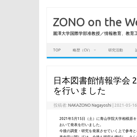
コ
ン
テ
ZONO on the
ン
ツ
へ
麗澤大学国際学部准教授／情報教育、教育
ス
キ
ッ
プ
TOP
略歴（CV）
研究活動
日本図書館情報学会 
を行いました
投稿者:
NAKAZONO Nagayoshi
|
2021-05-1
2021年5月15日（土）に青山学院大学相模原
おいて発表を行いました。
今後の調査・研究を発展させていく上で参考と
表内容に関しては、今後も研究を継続し、さら