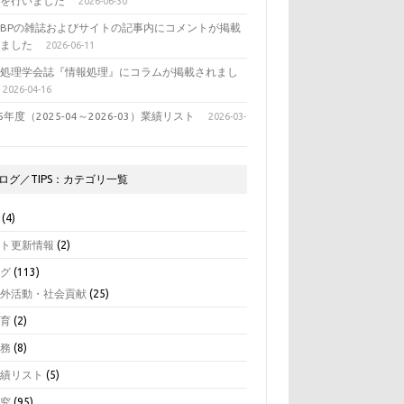
表を行いました
2026-06-30
BPの雑誌およびサイトの記事内にコメントが掲載
れました
2026-06-11
報処理学会誌『情報処理』にコラムが掲載されまし
2026-04-16
25年度（2025-04～2026-03）業績リスト
2026-03-
ログ／TIPS：カテゴリ一覧
(4)
イト更新情報
(2)
ログ
(113)
学外活動・社会貢献
(25)
教育
(2)
業務
(8)
業績リスト
(5)
研究
(95)